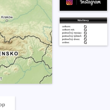
Návštevy
celkom:
celkom rok:
jedinečný mesiac:
jedinečný týždeň:
jedinečný dnes:
online:
op