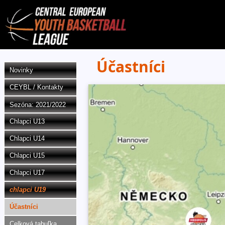
Účastníci
Novinky
CEYBL / Kontakty
Sezóna: 2021/2022
Chlapci U13
Chlapci U14
Chlapci U15
Chlapci U17
chlapci U19
Účastníci
Celková tabuľka